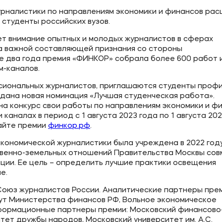
урналистики по направлениям экономики и финансов рас
 студенты российских вузов.
т внимание опытных и молодых журналистов в сферах
ла важной составляющей признания со стороны
 два года премия «ФИНКОР» собрала более 600 работ 
м-каналов.
ессиональных журналистов, приглашаются студенты проф
оздана новая номинация «Лучшая студенческая работа».
на конкурс свои работы по направлениям экономики и фи
каналах в период с 1 августа 2023 года по 1 августа 202
сайте премии
финкор.рф
.
экономической журналистики была учреждена в 2022 год
твенно-земельных отношений Правительства Москвы сов
ии. Ее цель – определить лучшие практики освещения
е.
оюз журналистов России. Аналитические партнеры прем
ут Министерства финансов РФ, Вольное экономическое
нформационные партнеры премии: Московский финансово
тет дружбы народов, Московский университет им. А.С.