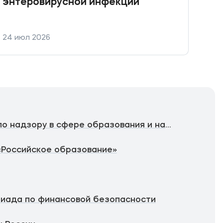
энтеровирусной инфекции
фин
фин
уст
24 июл 2026
21 и
Федеральная служба по надзору в сфере образования и науки
«Российское образование»
иада по финансовой безопасности