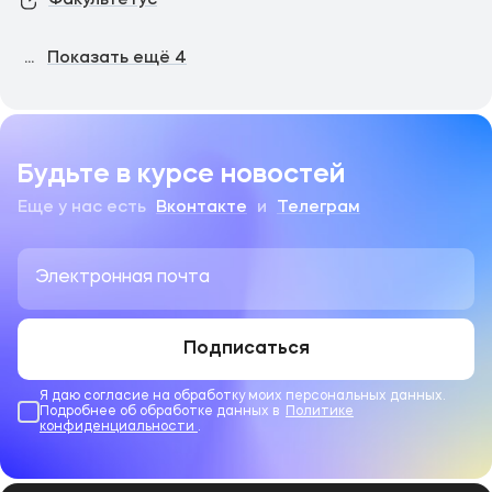
Факультетус
...
Показать ещё
4
Будьте в курсе новостей
Еще у нас есть
Вконтакте
и
Телеграм
Подписаться
Я даю согласие на обработку моих персональных данных.
Подробнее об обработке данных в
Политике
конфиденциальности
.