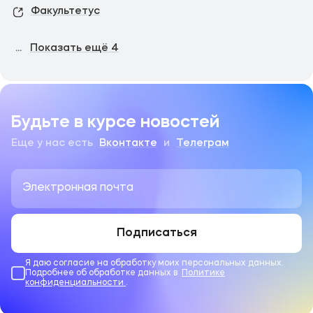
Факультетус
...
Показать ещё
4
Будьте в курсе новостей
Еще у нас есть
Вконтакте
и
Телеграм
Подписаться
Я даю согласие на обработку моих персональных данных.
Подробнее об обработке данных в
Политике
конфиденциальности
.