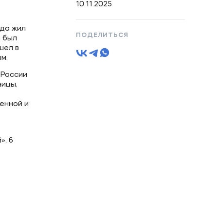
10.11.2025
гда жил
ПОДЕЛИТЬСЯ
н был
шел в
м.
 России
ницы,
енной и
», 6