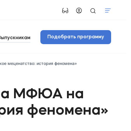
Подобрать программу
Выпускникам
кое меценатство: история феномена»
уба МФЮА на
ория феномена»