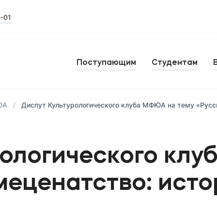
0-01
Поступающим
Студентам
ЮА
Диспут Культурологического клуба МФЮА на тему «Русс
рологического кл
 меценатство: ист