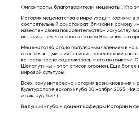
Филантропы, благотворители, меценаты… Кто эт
История меценатства в мире уходит корнями в 
состоятельный аристократ, близкий к самому и
известен своим покровительством искусству, в
историю тем, что спас от казни Вергилия, авто
Меценатство стало популярным явлением в нашей
стал князь Дмитрий Голицын, завещавший свыш
которая после содержалась и его потомками. С
Шелапутины – этот список огромен. Еще более 
мировой культуры.
Всех, кому интересна история возникновения и
Культурологического клуба 20 ноября 2025. Нача
этаж, ауд. 6.37.)
Ведущий клуба – доцент кафедры Истории и ф