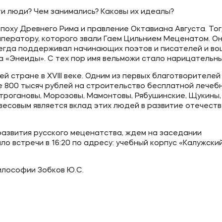
и люди? Чем занимались? Каковы их идеалы?
эпоху Древнего Рима и правление Октавиана Августа. То
мператору, которого звали Гаем Цильнием Меценатом. О
сегда поддерживал начинающих поэтов и писателей и во
ра «Энеиды». С тех пор имя вельможи стало нарицательны
 стране в XVIII веке. Одним из первых благотворителей
е 800 тысяч рублей на строительство бесплатной лечеб
трогановы, Морозовы, Мамонтовы, Рябушинские, Щукины,
весовым является вклад этих людей в развитие отечеств
 развития русского меценатства, ждем на заседании
ло встречи в 16:20 по адресу: учебный корпус «Калужский
илософии Зобков Ю.С.