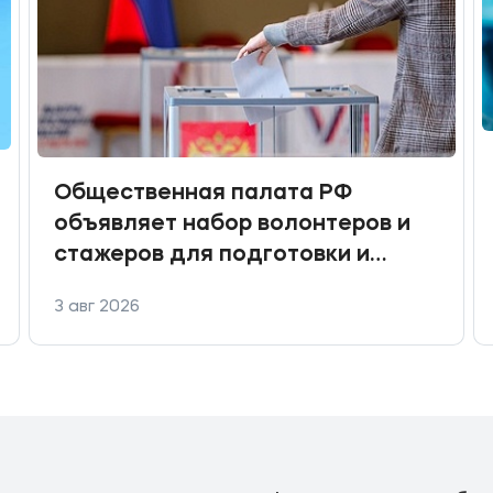
Общественная палата РФ
объявляет набор волонтеров и
стажеров для подготовки и
проведения Ситуационного
3 авг 2026
центра по общественному
наблюдению за выборами
депутатов Государственной
Думы