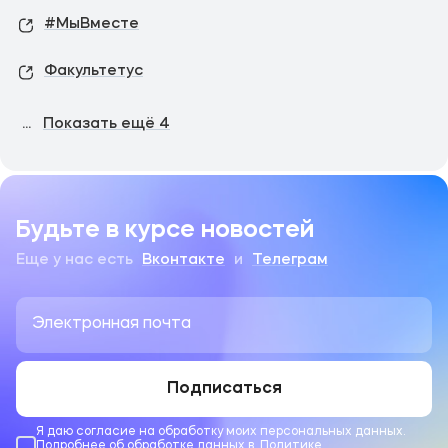
#МыВместе
Факультетус
...
Показать ещё
4
Будьте в курсе новостей
Еще у нас есть
Вконтакте
и
Телеграм
Подписаться
Я даю согласие на обработку моих персональных данных.
Подробнее об обработке данных в
Политике