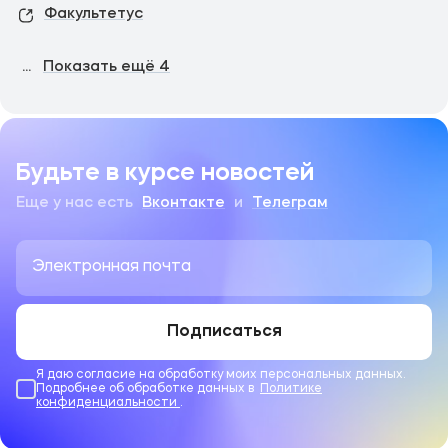
Факультетус
...
Показать ещё
4
Будьте в курсе новостей
Еще у нас есть
Вконтакте
и
Телеграм
Подписаться
Я даю согласие на обработку моих персональных данных.
Подробнее об обработке данных в
Политике
конфиденциальности
.