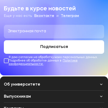
Будьте в курсе новостей
Еще у нас есть
Вконтакте
и
Телеграм
Подписаться
Я даю согласие на обработку моих персональных данных.
Подробнее об обработке данных в
Политике
конфиденциальности
.
Об университете
Лицензии и документы
Выпускникам
Сведения об образовательной организации