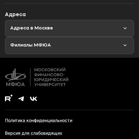
Специалитет
Профориентационный тест
Объявления
Адреса
Магистратура
Мероприятия
Новости
Адреса в Москве
Аспирантура
Второе высшее образование
Филиалы МФЮА
Дополнительное образование
Политика конфиденциальности
Версия для слабовидящих